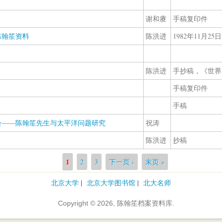
谢和赓
手稿复印件
陈翰笙资料
陈洪进
1982年11月25日
陈洪进
手抄稿，《世界
手稿复印件
手稿
会——陈翰笙先生与太平洋问题研究
祝涛
陈洪进
抄稿
1
2
3
下一页 ›
末页 »
北京大学
|
北京大学图书馆
|
北大名师
Copyright © 2026, 陈翰笙档案资料库.