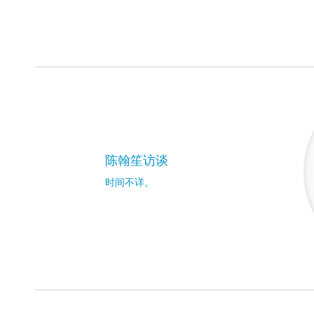
陈翰笙访谈
时间不详。